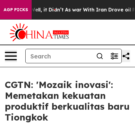
40%. Well, it Didn’t
As war With Iran Drove oil Price
AGP PICKS
CGTN: 'Mozaik inovasi':
Memetakan kekuatan
produktif berkualitas baru
Tiongkok